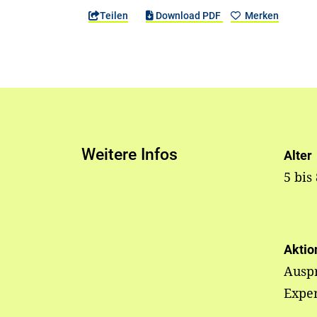
Teilen
Download PDF
Merken
Weitere Infos
Alter
5 bis
Aktio
Ausp
Expe