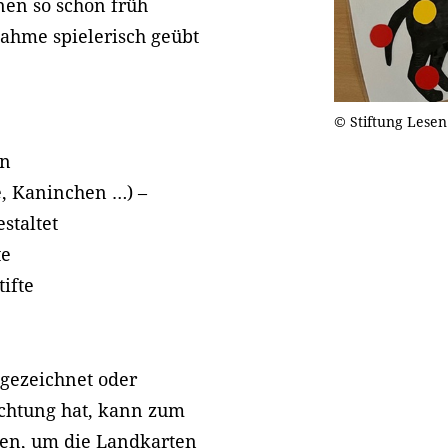
nen so schon früh
ahme spielerisch geübt
© Stiftung Lesen
on
e, Kaninchen …) –
staltet
te
tifte
 gezeichnet oder
ichtung hat, kann zum
den, um die Landkarten