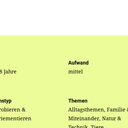
Aufwand
 8 Jahre
mittel
nstyp
Themen
robieren &
Alltagsthemen, Familie 
riementieren
Miteinander, Natur &
Technik, Tiere