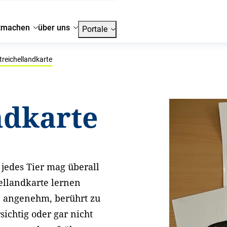
tmachen
über uns
Portale
treichellandkarte
ndkarte
t jedes Tier mag überall
hellandkarte lernen
re angenehm, berührt zu
ichtig oder gar nicht