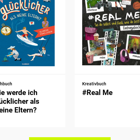
chbuch
Kreativbuch
e werde ich
#Real Me
ücklicher als
ine Eltern?