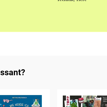
essant?