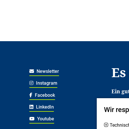
Es
Newsletter
Instagram
Ein gu
Facebook
Es erl
LinkedIn
Wir res
Jugend
deshal
Youtube
Technisc
Fachex