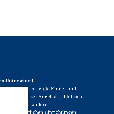
en Unterschied:
chen Berufsleben. Viele Kinder und
ten dabei. Unser Angebot richtet sich
hrer*innen und andere
, wissenschaftlichen Einrichtungen,