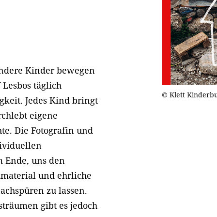
 andere Kinder bewegen
 Lesbos täglich
© Klett Kinderb
keit. Jedes Kind bringt
rchlebt eigene
te. Die Fotografin und
ividuellen
m Ende, uns den
dmaterial und ehrliche
achspüren zu lassen.
sträumen gibt es jedoch