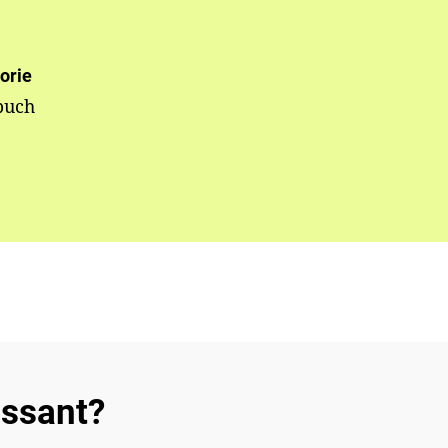
orie
buch
essant?