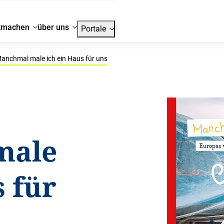
tmachen
über uns
Portale
anchmal male ich ein Haus für uns
male
s für