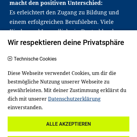
macht den positiven Unterschied:
Es erleichtert den Zugang zu Bildung und
einem erfolgreichen Berufsleben. Viele
Kinder und Jugendliche in Deutschland
haben aber große Schwierigkeiten dabei.
Wir respektieren deine Privatsphäre
Unser Angebot richtet sich deshalb gezielt
an Familien sowie an Erzieher*innen,
Technische Cookies
Lehrer*innen und andere
Diese Webseite verwendet Cookies, um dir die
Fachexpert*innen. Dafür arbeiten wir eng
bestmögliche Nutzung unserer Webseite zu
mit Ministerien, wissenschaftlichen
gewährleisten. Mit deiner Zustimmung erklärst du
Einrichtungen, Verbänden, Unternehmen
dich mit unserer
Datenschutzerklärung
und anderen Stiftungen zusammen.
einverstanden.
ALLE AKZEPTIEREN