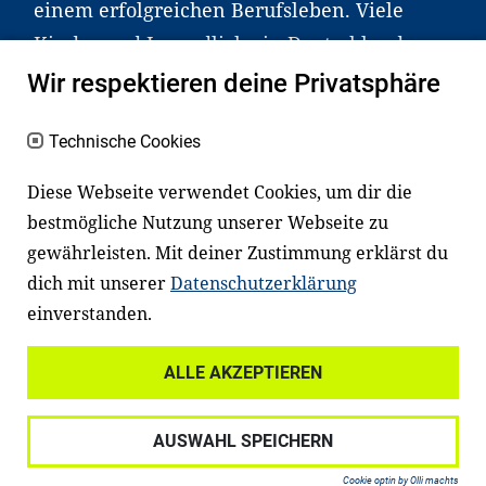
einem erfolgreichen Berufsleben. Viele
Kinder und Jugendliche in Deutschland
haben aber große Schwierigkeiten dabei.
Wir respektieren deine Privatsphäre
Unser Angebot richtet sich deshalb gezielt
an Familien sowie an Erzieher*innen,
Technische Cookies
Lehrer*innen und andere
Diese Webseite verwendet Cookies, um dir die
Fachexpert*innen. Dafür arbeiten wir eng
bestmögliche Nutzung unserer Webseite zu
mit Ministerien, wissenschaftlichen
gewährleisten. Mit deiner Zustimmung erklärst du
Einrichtungen, Verbänden, Unternehmen
dich mit unserer
Datenschutzerklärung
und anderen Stiftungen zusammen.
einverstanden.
ALLE AKZEPTIEREN
Widerrufsrecht
Datenschutz
AUSWAHL SPEICHERN
Haftungsausschluss
Impressum
Cookie optin by Olli machts