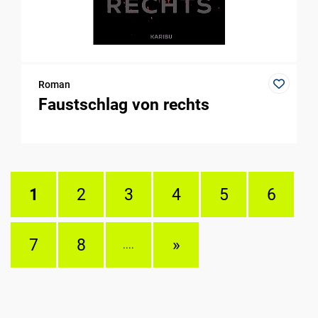
Roman
Faustschlag von rechts
1
2
3
4
5
6
7
8
»
....