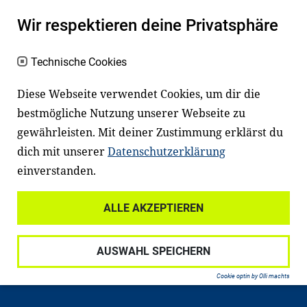
Ein gutes Lese- und Sprachvermögen
Wir respektieren deine Privatsphäre
macht den positiven Unterschied:
Es erleichtert den Zugang zu Bildung und
Technische Cookies
einem erfolgreichen Berufsleben. Viele
Diese Webseite verwendet Cookies, um dir die
Kinder und Jugendliche in Deutschland
bestmögliche Nutzung unserer Webseite zu
haben aber große Schwierigkeiten dabei.
gewährleisten. Mit deiner Zustimmung erklärst du
Unser Angebot richtet sich deshalb gezielt
dich mit unserer
Datenschutzerklärung
an Familien sowie an Erzieher*innen,
einverstanden.
Lehrer*innen und andere
ALLE AKZEPTIEREN
Fachexpert*innen. Dafür arbeiten wir eng
mit Ministerien, wissenschaftlichen
AUSWAHL SPEICHERN
Einrichtungen, Verbänden, Unternehmen
und anderen Stiftungen zusammen.
Cookie optin by Olli machts