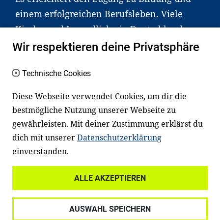
einem erfolgreichen Berufsleben. Viele
Kinder und Jugendliche in Deutschland
haben aber große Schwierigkeiten dabei.
Wir respektieren deine Privatsphäre
Unser Angebot richtet sich deshalb gezielt
an Familien sowie an Erzieher*innen,
Technische Cookies
Lehrer*innen und andere
Diese Webseite verwendet Cookies, um dir die
Fachexpert*innen. Dafür arbeiten wir eng
bestmögliche Nutzung unserer Webseite zu
mit Ministerien, wissenschaftlichen
gewährleisten. Mit deiner Zustimmung erklärst du
Einrichtungen, Verbänden, Unternehmen
dich mit unserer
Datenschutzerklärung
und anderen Stiftungen zusammen.
einverstanden.
ALLE AKZEPTIEREN
Widerrufsrecht
Datenschutz
AUSWAHL SPEICHERN