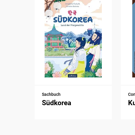
Sachbuch
Com
Südkorea
K