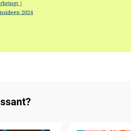
rbringt |
onsideen 2024
essant?