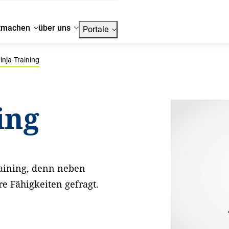
tmachen
über uns
Portale
inja-Training
ing
raining, denn neben
re Fähigkeiten gefragt.