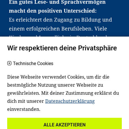
Ein gutes Lese- und Sprachvermögen
macht den positiven Unterschied:
Es erleichtert den Zugang zu Bildung und
einem erfolgreichen Berufsleben. Viele
Kinder und Jugendliche in Deutschland
haben aber große Schwierigkeiten dabei.
Wir respektieren deine Privatsphäre
Unser Angebot richtet sich deshalb gezielt
an Familien sowie an Erzieher*innen,
Technische Cookies
Lehrer*innen und andere
Diese Webseite verwendet Cookies, um dir die
Fachexpert*innen. Dafür arbeiten wir eng
bestmögliche Nutzung unserer Webseite zu
mit Ministerien, wissenschaftlichen
gewährleisten. Mit deiner Zustimmung erklärst du
Einrichtungen, Verbänden, Unternehmen
dich mit unserer
Datenschutzerklärung
und anderen Stiftungen zusammen.
einverstanden.
ALLE AKZEPTIEREN