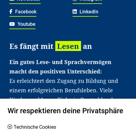
Facebook
LinkedIn
Youtube
Es fängt mit
Lesen
an
Ein gutes Lese- und Sprachvermögen
macht den positiven Unterschied:
Es erleichtert den Zugang zu Bildung und
einem erfolgreichen Berufsleben. Viele
Kinder und Jugendliche in Deutschland
haben aber große Schwierigkeiten dabei.
Wir respektieren deine Privatsphäre
Unser Angebot richtet sich deshalb gezielt
an Familien sowie an Erzieher*innen,
Technische Cookies