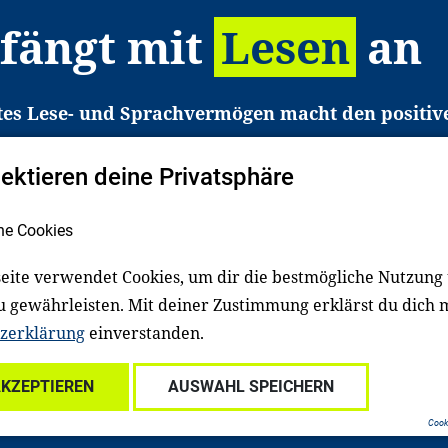
 fängt mit
Lesen
an
tes Lese- und Sprachvermögen macht den positiv
eichtert den Zugang zu Bildung und einem erfolgrei
pektieren deine Privatsphäre
liche in Deutschland haben aber große Schwierigkei
b gezielt an Familien sowie an Erzieher*innen, Le
he Cookies
pert*innen. Dafür arbeiten wir eng mit Ministerien
den, Unternehmen und anderen Stiftungen zusam
eite verwendet Cookies, um dir die bestmögliche Nutzung
u gewährleisten. Mit deiner Zustimmung erklärst du dich 
zerklärung
einverstanden.
Über uns
Kontakt
Spenden
Für Familien
Für Ki
AKZEPTIEREN
AUSWAHL SPEICHERN
ale Einrichtungen
Für freiwillig Engagierte
Cooki