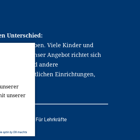
en Unterschied:
chen Berufsleben. Viele Kinder und
ten dabei. Unser Angebot richtet sich
hrer*innen und andere
, wissenschaftlichen Einrichtungen,
men.
 unserer
mit unserer
tafachkräfte
Für Lehrkräfte
e optin by Olli machts