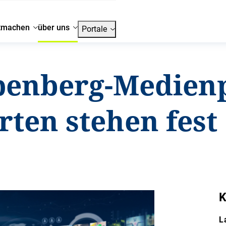
tmachen
über uns
Portale
penberg-Medienp
ten stehen fest
K
L