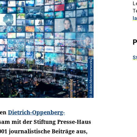
L
T
l
P
S
© Adobe/Metamorworks
den
Dietrich-Oppenberg-
sam mit der Stiftung Presse-Haus
001 journalistische Beiträge aus,