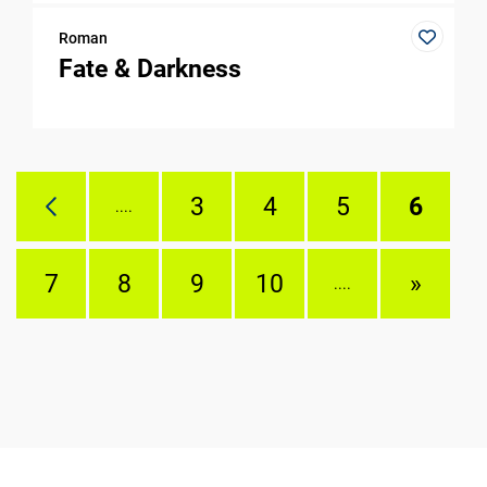
Roman
Fate & Darkness
3
4
5
6
....
7
8
9
10
»
....