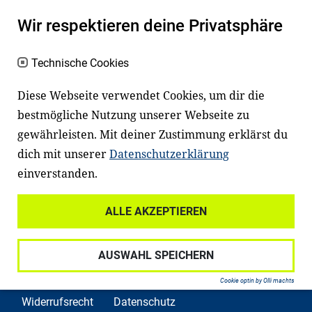
Es erleichtert den Zugang zu Bildung und
Wir respektieren deine Privatsphäre
einem erfolgreichen Berufsleben. Viele
Kinder und Jugendliche in Deutschland
Technische Cookies
haben aber große Schwierigkeiten dabei.
Unser Angebot richtet sich deshalb gezielt
Diese Webseite verwendet Cookies, um dir die
an Familien sowie an Erzieher*innen,
bestmögliche Nutzung unserer Webseite zu
gewährleisten. Mit deiner Zustimmung erklärst du
Lehrer*innen und andere
dich mit unserer
Datenschutzerklärung
Fachexpert*innen. Dafür arbeiten wir eng
einverstanden.
mit Ministerien, wissenschaftlichen
Einrichtungen, Verbänden, Unternehmen
ALLE AKZEPTIEREN
und anderen Stiftungen zusammen.
AUSWAHL SPEICHERN
Cookie optin by Olli machts
Widerrufsrecht
Datenschutz