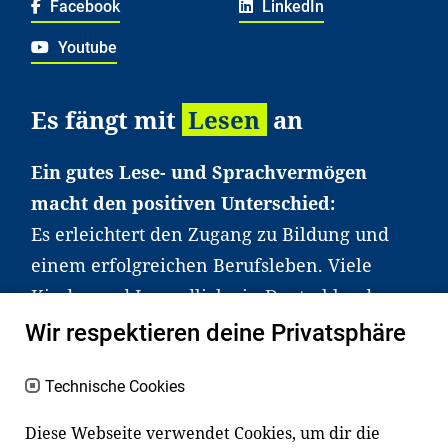
Facebook
LinkedIn
Youtube
Es fängt mit
Lesen
an
Ein gutes Lese- und Sprachvermögen
macht den positiven Unterschied:
Es erleichtert den Zugang zu Bildung und
einem erfolgreichen Berufsleben. Viele
Kinder und Jugendliche in Deutschland
haben aber große Schwierigkeiten dabei.
Wir respektieren deine Privatsphäre
Unser Angebot richtet sich deshalb gezielt
an Familien sowie an Erzieher*innen,
Technische Cookies
Lehrer*innen und andere
Diese Webseite verwendet Cookies, um dir die