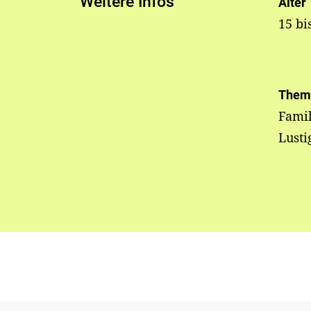
Weitere Infos
Alter
15 bi
Them
Famil
Lusti