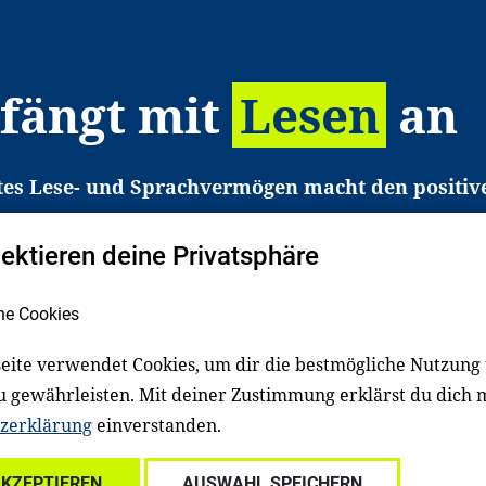
 fängt mit
Lesen
an
tes Lese- und Sprachvermögen macht den positiv
eichtert den Zugang zu Bildung und einem erfolgrei
pektieren deine Privatsphäre
liche in Deutschland haben aber große Schwierigkei
b gezielt an Familien sowie an Erzieher*innen, Le
he Cookies
pert*innen. Dafür arbeiten wir eng mit Ministerien
den, Unternehmen und anderen Stiftungen zusam
eite verwendet Cookies, um dir die bestmögliche Nutzung
u gewährleisten. Mit deiner Zustimmung erklärst du dich 
zerklärung
einverstanden.
Über uns
Kontakt
Spenden
Für Familien
Für Ki
AKZEPTIEREN
AUSWAHL SPEICHERN