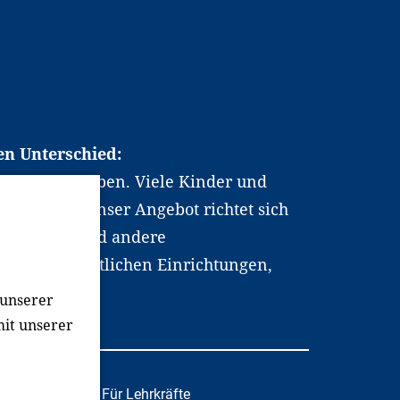
en Unterschied:
chen Berufsleben. Viele Kinder und
ten dabei. Unser Angebot richtet sich
hrer*innen und andere
, wissenschaftlichen Einrichtungen,
men.
 unserer
mit unserer
tafachkräfte
Für Lehrkräfte