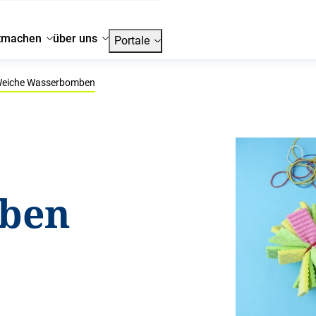
tmachen
über uns
Portale
eiche Wasserbomben
ben