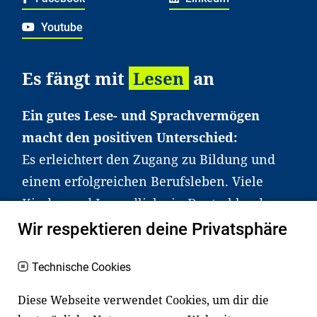
Youtube
Es fängt mit
Lesen
an
Ein gutes Lese- und Sprachvermögen
macht den positiven Unterschied:
Es erleichtert den Zugang zu Bildung und
einem erfolgreichen Berufsleben. Viele
Kinder und Jugendliche in Deutschland
haben aber große Schwierigkeiten dabei.
Wir respektieren deine Privatsphäre
Unser Angebot richtet sich deshalb gezielt
an Familien sowie an Erzieher*innen,
Technische Cookies
Lehrer*innen und andere
Diese Webseite verwendet Cookies, um dir die
Fachexpert*innen. Dafür arbeiten wir eng