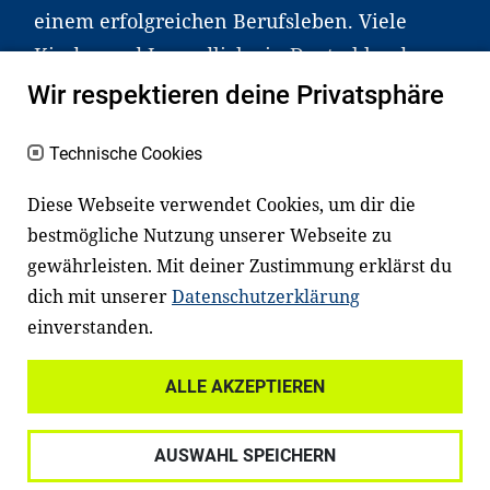
einem erfolgreichen Berufsleben. Viele
Kinder und Jugendliche in Deutschland
haben aber große Schwierigkeiten dabei.
Wir respektieren deine Privatsphäre
Unser Angebot richtet sich deshalb gezielt
an Familien sowie an Erzieher*innen,
Technische Cookies
Lehrer*innen und andere
Diese Webseite verwendet Cookies, um dir die
Fachexpert*innen. Dafür arbeiten wir eng
bestmögliche Nutzung unserer Webseite zu
mit Ministerien, wissenschaftlichen
gewährleisten. Mit deiner Zustimmung erklärst du
Einrichtungen, Verbänden, Unternehmen
dich mit unserer
Datenschutzerklärung
und anderen Stiftungen zusammen.
einverstanden.
ALLE AKZEPTIEREN
Widerrufsrecht
Datenschutz
AUSWAHL SPEICHERN
Haftungsausschluss
Impressum