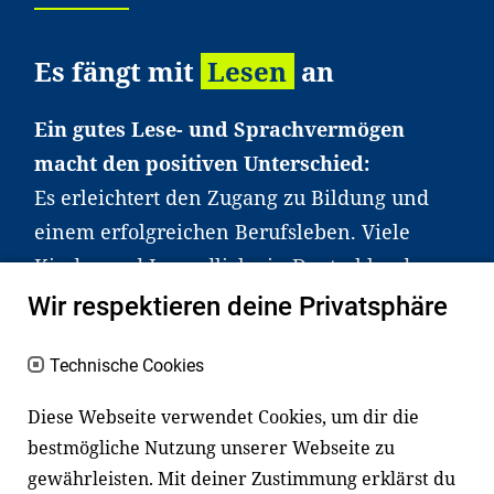
Es fängt mit
Lesen
an
Ein gutes Lese- und Sprachvermögen
macht den positiven Unterschied:
Es erleichtert den Zugang zu Bildung und
einem erfolgreichen Berufsleben. Viele
Kinder und Jugendliche in Deutschland
haben aber große Schwierigkeiten dabei.
Wir respektieren deine Privatsphäre
Unser Angebot richtet sich deshalb gezielt
Technische Cookies
an Familien sowie an Erzieher*innen,
Lehrer*innen und andere
Diese Webseite verwendet Cookies, um dir die
Fachexpert*innen. Dafür arbeiten wir eng
bestmögliche Nutzung unserer Webseite zu
mit Ministerien, wissenschaftlichen
gewährleisten. Mit deiner Zustimmung erklärst du