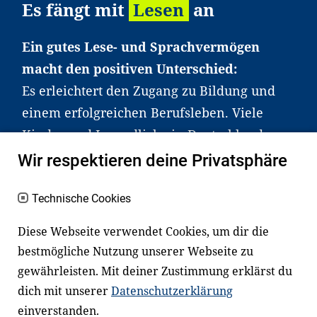
Es fängt mit
Lesen
an
Ein gutes Lese- und Sprachvermögen
macht den positiven Unterschied:
Es erleichtert den Zugang zu Bildung und
einem erfolgreichen Berufsleben. Viele
Kinder und Jugendliche in Deutschland
haben aber große Schwierigkeiten dabei.
Wir respektieren deine Privatsphäre
Unser Angebot richtet sich deshalb gezielt
an Familien sowie an Erzieher*innen,
Technische Cookies
Lehrer*innen und andere
Diese Webseite verwendet Cookies, um dir die
Fachexpert*innen. Dafür arbeiten wir eng
bestmögliche Nutzung unserer Webseite zu
mit Ministerien, wissenschaftlichen
gewährleisten. Mit deiner Zustimmung erklärst du
Einrichtungen, Verbänden, Unternehmen
dich mit unserer
Datenschutzerklärung
und anderen Stiftungen zusammen.
einverstanden.