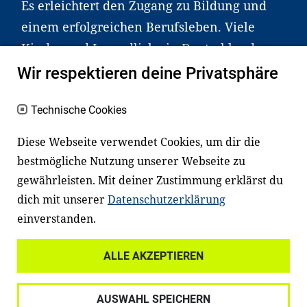
Es erleichtert den Zugang zu Bildung und
einem erfolgreichen Berufsleben. Viele
Kinder und Jugendliche in Deutschland
haben aber große Schwierigkeiten dabei.
Wir respektieren deine Privatsphäre
Unser Angebot richtet sich deshalb gezielt
an Familien sowie an Erzieher*innen,
Technische Cookies
Lehrer*innen und andere
Diese Webseite verwendet Cookies, um dir die
Fachexpert*innen. Dafür arbeiten wir eng
bestmögliche Nutzung unserer Webseite zu
mit Ministerien, wissenschaftlichen
gewährleisten. Mit deiner Zustimmung erklärst du
Einrichtungen, Verbänden, Unternehmen
dich mit unserer
Datenschutzerklärung
und anderen Stiftungen zusammen.
einverstanden.
ALLE AKZEPTIEREN
Widerrufsrecht
Datenschutz
AUSWAHL SPEICHERN