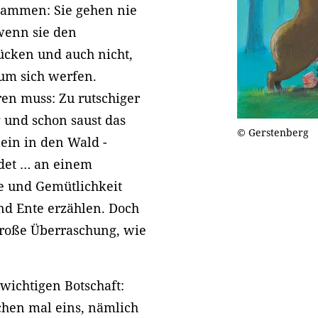
usammen: Sie gehen nie
wenn sie den
cken und auch nicht,
 um sich werfen.
ren muss: Zu rutschiger
 und schon saust das
© Gerstenberg
ein in den Wald -
ndet … an einem
e und Gemütlichkeit
nd Ente erzählen. Doch
 große Überraschung, wie
wichtigen Botschaft:
chen mal eins, nämlich