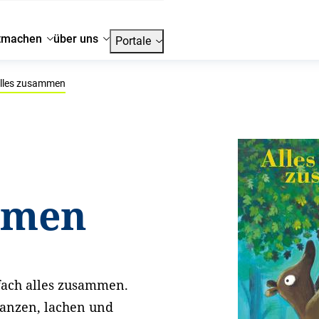
tmachen
über uns
Portale
lles zusammen
mmen
fach alles zusammen.
tanzen, lachen und