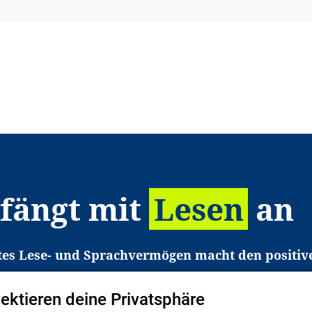
 fängt mit
Lesen
an
tes Lese- und Sprachvermögen macht den positiv
eichtert den Zugang zu Bildung und einem erfolgrei
pektieren deine Privatsphäre
liche in Deutschland haben aber große Schwierigkei