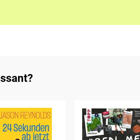
essant?