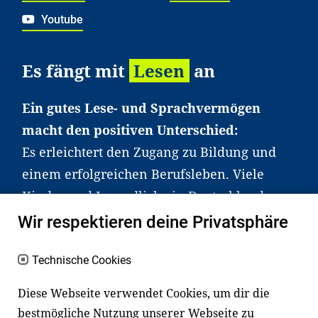
Youtube
Es fängt mit
Lesen
an
Ein gutes Lese- und Sprachvermögen
macht den positiven Unterschied:
Es erleichtert den Zugang zu Bildung und
einem erfolgreichen Berufsleben. Viele
Kinder und Jugendliche in Deutschland
haben aber große Schwierigkeiten dabei.
Wir respektieren deine Privatsphäre
Unser Angebot richtet sich deshalb gezielt
an Familien sowie an Erzieher*innen,
Technische Cookies
Lehrer*innen und andere
Diese Webseite verwendet Cookies, um dir die
Fachexpert*innen. Dafür arbeiten wir eng
bestmögliche Nutzung unserer Webseite zu