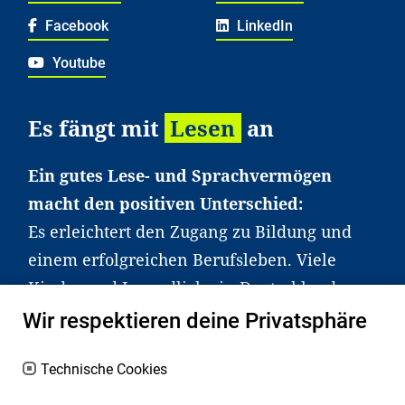
Facebook
LinkedIn
Youtube
Es fängt mit
Lesen
an
Ein gutes Lese- und Sprachvermögen
macht den positiven Unterschied:
Es erleichtert den Zugang zu Bildung und
einem erfolgreichen Berufsleben. Viele
Kinder und Jugendliche in Deutschland
haben aber große Schwierigkeiten dabei.
Wir respektieren deine Privatsphäre
Unser Angebot richtet sich deshalb gezielt
an Familien sowie an Erzieher*innen,
Technische Cookies
Lehrer*innen und andere