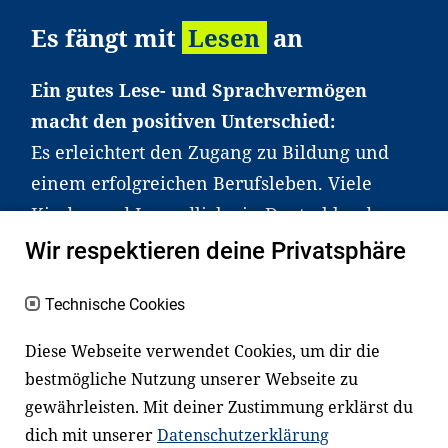
Es fängt mit
Lesen
an
Ein gutes Lese- und Sprachvermögen
macht den positiven Unterschied:
Es erleichtert den Zugang zu Bildung und
einem erfolgreichen Berufsleben. Viele
Kinder und Jugendliche in Deutschland
haben aber große Schwierigkeiten dabei.
Wir respektieren deine Privatsphäre
Unser Angebot richtet sich deshalb gezielt
an Familien sowie an Erzieher*innen,
Technische Cookies
Lehrer*innen und andere
Diese Webseite verwendet Cookies, um dir die
Fachexpert*innen. Dafür arbeiten wir eng
bestmögliche Nutzung unserer Webseite zu
mit Ministerien, wissenschaftlichen
gewährleisten. Mit deiner Zustimmung erklärst du
Einrichtungen, Verbänden, Unternehmen
dich mit unserer
Datenschutzerklärung