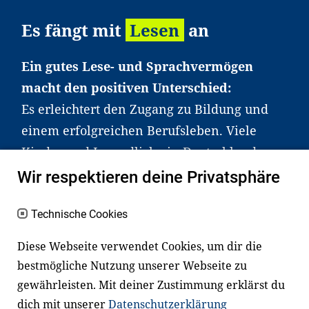
Es fängt mit
Lesen
an
Ein gutes Lese- und Sprachvermögen
macht den positiven Unterschied:
Es erleichtert den Zugang zu Bildung und
einem erfolgreichen Berufsleben. Viele
Kinder und Jugendliche in Deutschland
haben aber große Schwierigkeiten dabei.
Wir respektieren deine Privatsphäre
Unser Angebot richtet sich deshalb gezielt
an Familien sowie an Erzieher*innen,
Technische Cookies
Lehrer*innen und andere
Diese Webseite verwendet Cookies, um dir die
Fachexpert*innen. Dafür arbeiten wir eng
bestmögliche Nutzung unserer Webseite zu
mit Ministerien, wissenschaftlichen
gewährleisten. Mit deiner Zustimmung erklärst du
Einrichtungen, Verbänden, Unternehmen
dich mit unserer
Datenschutzerklärung