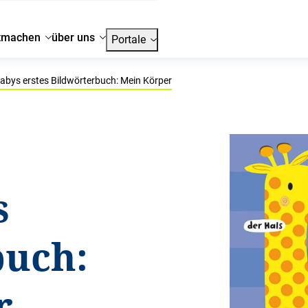
tmachen
über uns
Portale
abys erstes Bildwörterbuch: Mein Körper
s
buch:
r