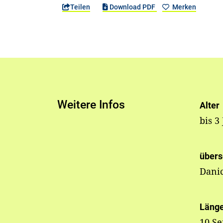
Teilen
Download PDF
Merken
Weitere Infos
Alter
bis 3
übers
Dani
Läng
10 Se