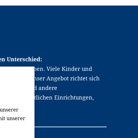
en Unterschied:
chen Berufsleben. Viele Kinder und
ten dabei. Unser Angebot richtet sich
hrer*innen und andere
, wissenschaftlichen Einrichtungen,
men.
 unserer
mit unserer