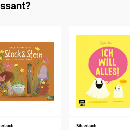
essant?
derbuch
Bilderbuch