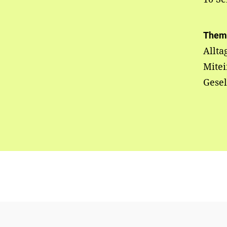
Them
Allta
Mite
Gesel