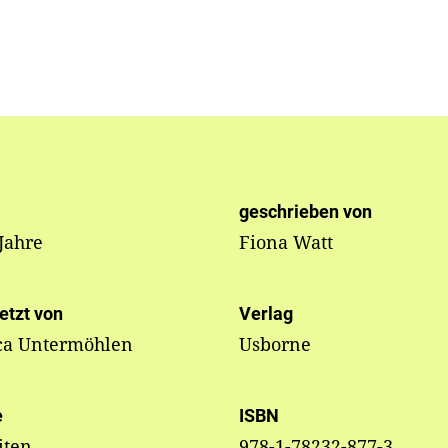
geschrieben von
 Jahre
Fiona Watt
etzt von
Verlag
ca Untermöhlen
Usborne
e
ISBN
iten
978-1-78232-877-3