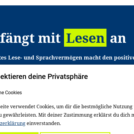
 fängt mit
Lesen
an
tes Lese- und Sprachvermögen macht den positiv
eichtert den Zugang zu Bildung und einem erfolgrei
pektieren deine Privatsphäre
liche in Deutschland haben aber große Schwierigkei
b gezielt an Familien sowie an Erzieher*innen, Le
he Cookies
pert*innen. Dafür arbeiten wir eng mit Ministerien
den, Unternehmen und anderen Stiftungen zusam
eite verwendet Cookies, um dir die bestmögliche Nutzung
u gewährleisten. Mit deiner Zustimmung erklärst du dich 
zerklärung
einverstanden.