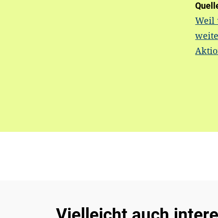
Quell
Weil
weite
Akti
Vielleicht auch inter