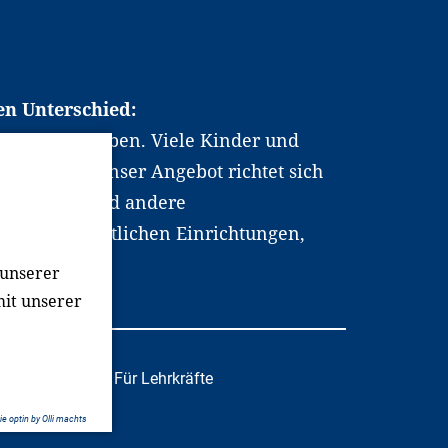
en Unterschied:
chen Berufsleben. Viele Kinder und
ten dabei. Unser Angebot richtet sich
hrer*innen und andere
, wissenschaftlichen Einrichtungen,
men.
 unserer
mit unserer
tafachkräfte
Für Lehrkräfte
e optin by Olli machts