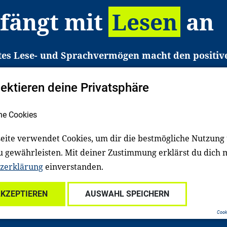
 fängt mit
Lesen
an
tes Lese- und Sprachvermögen macht den positiv
eichtert den Zugang zu Bildung und einem erfolgrei
pektieren deine Privatsphäre
liche in Deutschland haben aber große Schwierigkei
b gezielt an Familien sowie an Erzieher*innen, Le
he Cookies
pert*innen. Dafür arbeiten wir eng mit Ministerien
den, Unternehmen und anderen Stiftungen zusam
eite verwendet Cookies, um dir die bestmögliche Nutzung
u gewährleisten. Mit deiner Zustimmung erklärst du dich 
zerklärung
einverstanden.
Über uns
Kontakt
Spenden
Für Familien
Für Ki
AKZEPTIEREN
AUSWAHL SPEICHERN
ale Einrichtungen
Für freiwillig Engagierte
Cooki