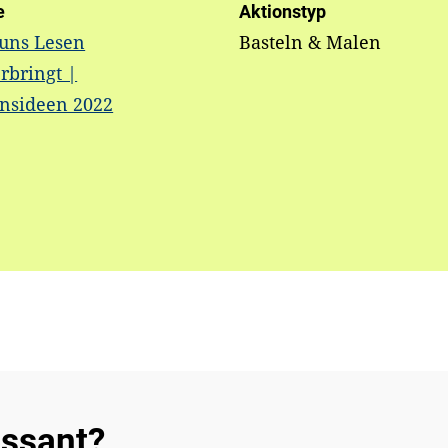
e
Aktionstyp
 uns Lesen
Basteln & Malen
rbringt |
onsideen 2022
essant?