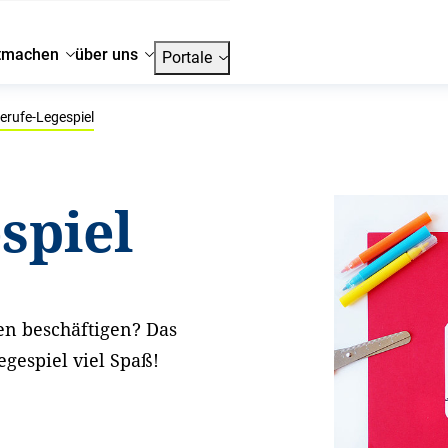
tmachen
über uns
Portale
erufe-Legespiel
spiel
fen beschäftigen? Das
egespiel viel Spaß!