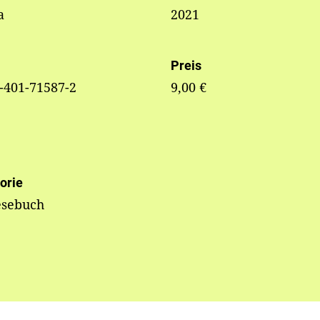
a
2021
Preis
-401-71587-2
9,00 €
orie
esebuch