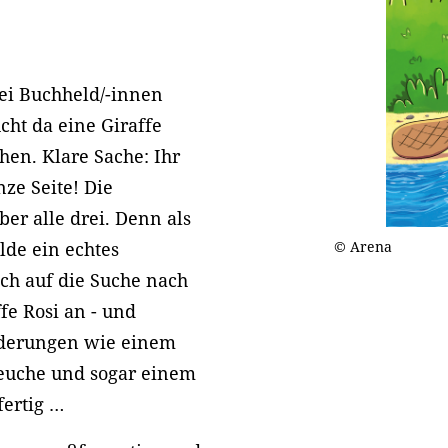
drei Buchheld/-innen
ucht da eine Giraffe
hen. Klare Sache: Ihr
nze Seite! Die
ber alle drei. Denn als
de ein echtes
© Arena
ich auf die Suche nach
fe Rosi an - und
rderungen wie einem
heuche und sogar einem
fertig …