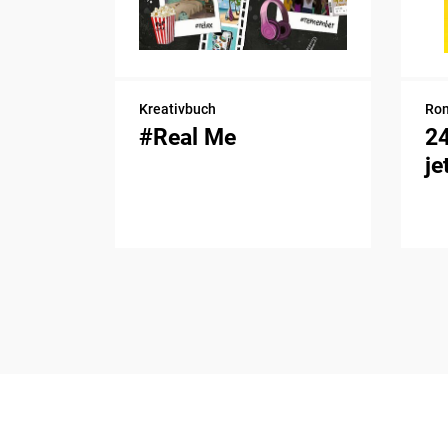
Kreativbuch
Ro
#Real Me
2
je