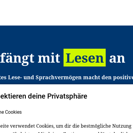
 fängt mit
Lesen
an
tes Lese- und Sprachvermögen macht den positiv
eichtert den Zugang zu Bildung und einem erfolgrei
pektieren deine Privatsphäre
liche in Deutschland haben aber große Schwierigkei
b gezielt an Familien sowie an Erzieher*innen, Le
he Cookies
pert*innen. Dafür arbeiten wir eng mit Ministerien
den, Unternehmen und anderen Stiftungen zusam
eite verwendet Cookies, um dir die bestmögliche Nutzung