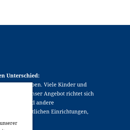
en Unterschied:
chen Berufsleben. Viele Kinder und
ten dabei. Unser Angebot richtet sich
hrer*innen und andere
, wissenschaftlichen Einrichtungen,
men.
 unserer