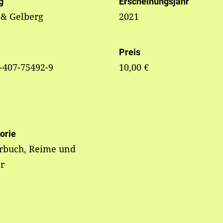
g
Erscheinungsjahr
 & Gelberg
2021
Preis
-407-75492-9
10,00 €
orie
erbuch, Reime und
r