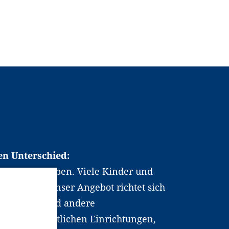
en Unterschied:
chen Berufsleben. Viele Kinder und
ten dabei. Unser Angebot richtet sich
hrer*innen und andere
, wissenschaftlichen Einrichtungen,