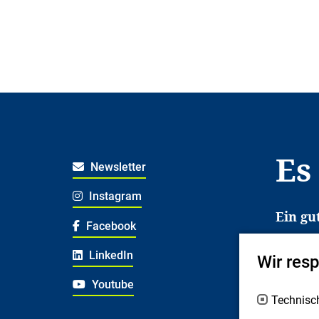
Es
Newsletter
Instagram
Ein gu
Facebook
Es erl
LinkedIn
Wir res
Jugend
deshal
Youtube
Technisc
Fachex