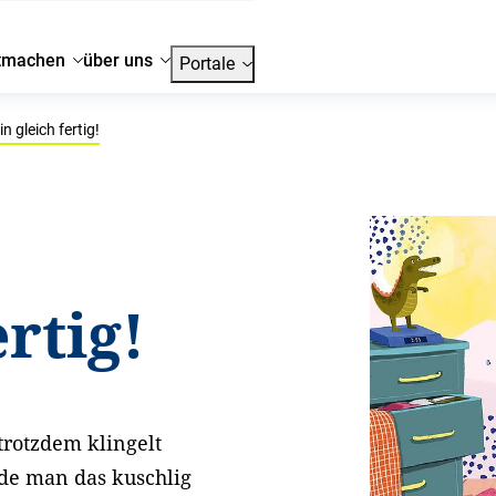
tmachen
über uns
Portale
n gleich fertig!
ertig!
trotzdem klingelt
de man das kuschlig