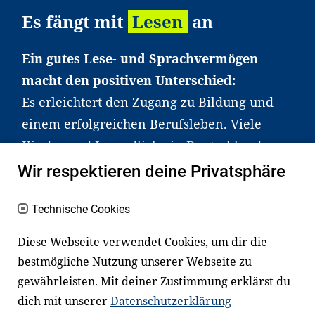
Es fängt mit
Lesen
an
Ein gutes Lese- und Sprachvermögen
macht den positiven Unterschied:
Es erleichtert den Zugang zu Bildung und
einem erfolgreichen Berufsleben. Viele
Kinder und Jugendliche in Deutschland
haben aber große Schwierigkeiten dabei.
Wir respektieren deine Privatsphäre
Unser Angebot richtet sich deshalb gezielt
an Familien sowie an Erzieher*innen,
Technische Cookies
Lehrer*innen und andere
Diese Webseite verwendet Cookies, um dir die
Fachexpert*innen. Dafür arbeiten wir eng
bestmögliche Nutzung unserer Webseite zu
mit Ministerien, wissenschaftlichen
gewährleisten. Mit deiner Zustimmung erklärst du
Einrichtungen, Verbänden, Unternehmen
dich mit unserer
Datenschutzerklärung