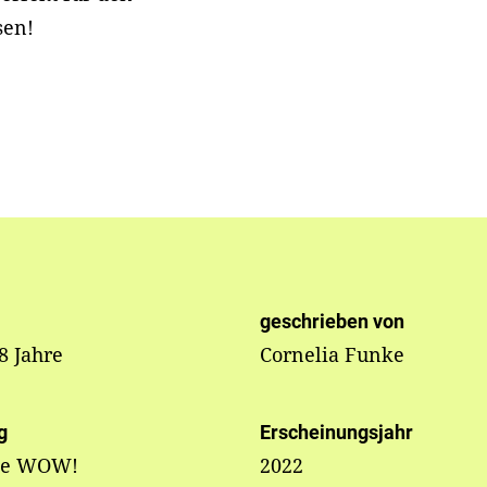
sen!
geschrieben von
 8 Jahre
Cornelia Funke
g
Erscheinungsjahr
we WOW!
2022