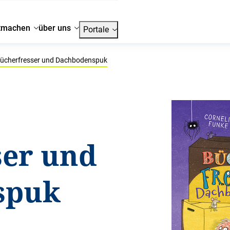
tmachen
über uns
Portale
ücherfresser und Dachbodenspuk
ser und
spuk