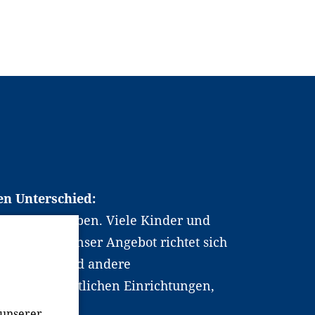
en Unterschied:
chen Berufsleben. Viele Kinder und
ten dabei. Unser Angebot richtet sich
hrer*innen und andere
, wissenschaftlichen Einrichtungen,
men.
 unserer