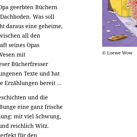
 Opa geerbten Büchern
 Dachboden. Was soll
ht daraus eine geheime,
wischen all den
aft seines Opas
© Loewe Wow
 Wesen mit
eser Bücherfresser
lungenen Texte und hat
e Erzählungen bereit …
eschichten und die
 Bunge eine ganz frische
hung: mit viel Schwung,
nd reichlich Witz.
erfekt für den