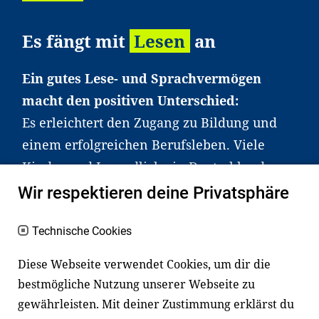
Es fängt mit
Lesen
an
Ein gutes Lese- und Sprachvermögen
macht den positiven Unterschied:
Es erleichtert den Zugang zu Bildung und
einem erfolgreichen Berufsleben. Viele
Kinder und Jugendliche in Deutschland
haben aber große Schwierigkeiten dabei.
Wir respektieren deine Privatsphäre
Unser Angebot richtet sich deshalb gezielt
an Familien sowie an Erzieher*innen,
Technische Cookies
Lehrer*innen und andere
Diese Webseite verwendet Cookies, um dir die
Fachexpert*innen. Dafür arbeiten wir eng
bestmögliche Nutzung unserer Webseite zu
mit Ministerien, wissenschaftlichen
gewährleisten. Mit deiner Zustimmung erklärst du