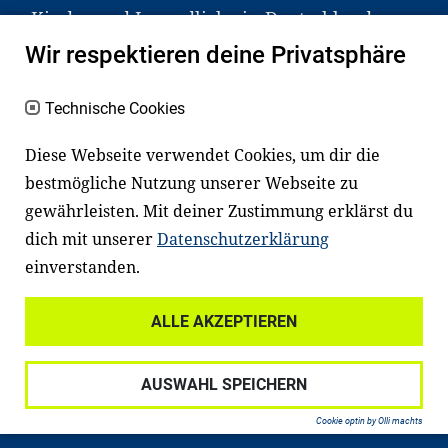
Kinder und Jugendliche in Deutschland
haben aber große Schwierigkeiten dabei.
Wir respektieren deine Privatsphäre
Unser Angebot richtet sich deshalb gezielt
an Familien sowie an Erzieher*innen,
Technische Cookies
Lehrer*innen und andere
Diese Webseite verwendet Cookies, um dir die
Fachexpert*innen. Dafür arbeiten wir eng
bestmögliche Nutzung unserer Webseite zu
mit Ministerien, wissenschaftlichen
gewährleisten. Mit deiner Zustimmung erklärst du
Einrichtungen, Verbänden, Unternehmen
dich mit unserer
Datenschutzerklärung
und anderen Stiftungen zusammen.
einverstanden.
ALLE AKZEPTIEREN
Widerrufsrecht
Datenschutz
AUSWAHL SPEICHERN
Haftungsausschluss
Impressum
Cookie optin by Olli machts