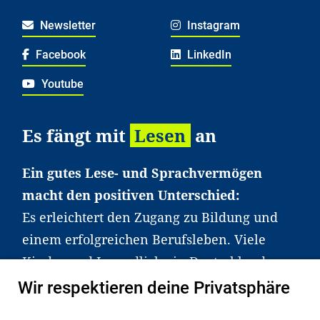
Newsletter
Instagram
Facebook
LinkedIn
Youtube
Es fängt mit
Lesen
an
Ein gutes Lese- und Sprachvermögen
macht den positiven Unterschied:
Es erleichtert den Zugang zu Bildung und
einem erfolgreichen Berufsleben. Viele
Kinder und Jugendliche in Deutschland
haben aber große Schwierigkeiten dabei.
Wir respektieren deine Privatsphäre
Unser Angebot richtet sich deshalb gezielt