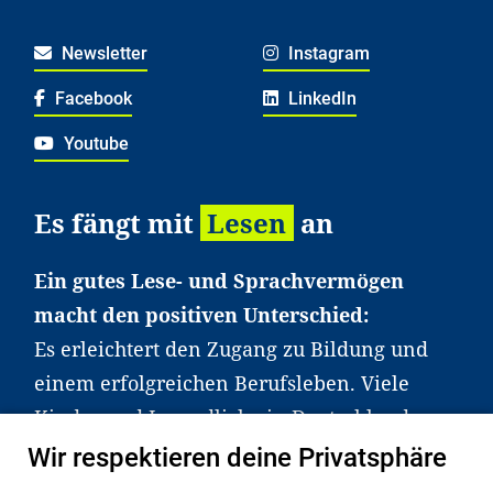
Newsletter
Instagram
Facebook
LinkedIn
Youtube
Es fängt mit
Lesen
an
Ein gutes Lese- und Sprachvermögen
macht den positiven Unterschied:
Es erleichtert den Zugang zu Bildung und
einem erfolgreichen Berufsleben. Viele
Kinder und Jugendliche in Deutschland
haben aber große Schwierigkeiten dabei.
Wir respektieren deine Privatsphäre
Unser Angebot richtet sich deshalb gezielt