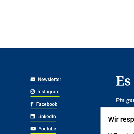
Es
Newsletter
Instagram
Ein gu
Facebook
Es erl
LinkedIn
Wir res
Jugend
deshal
Youtube