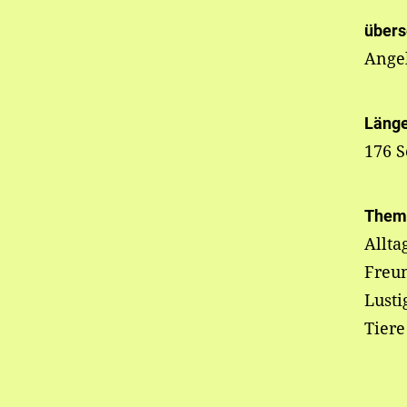
übers
Ange
Läng
176 S
Them
Allta
Freun
Lusti
Tiere