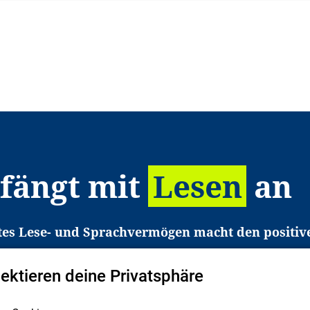
 fängt mit
Lesen
an
tes Lese- und Sprachvermögen macht den positiv
eichtert den Zugang zu Bildung und einem erfolgrei
pektieren deine Privatsphäre
liche in Deutschland haben aber große Schwierigkei
b gezielt an Familien sowie an Erzieher*innen, Le