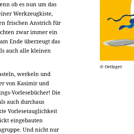
denn ob es nun um das
einer Werkzeugkiste,
n frischen Anstrich für
richten zwar immer ein
r am Ende überzeugt das
ls auch alle kleinen
© Oetinger
basteln, werkeln und
uer von Kasimir und
lings-Vorlesebücher! Die
als auch durchaus
kte Vorlesetauglichkeit
ickt eingebauten
rsgruppe. Und nicht nur