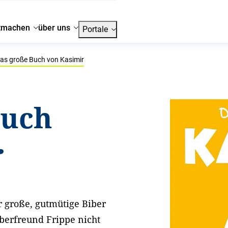
tmachen
über uns
Portale
as große Buch von Kasimir
Buch
r
r große, gutmütige Biber
iberfreund Frippe nicht