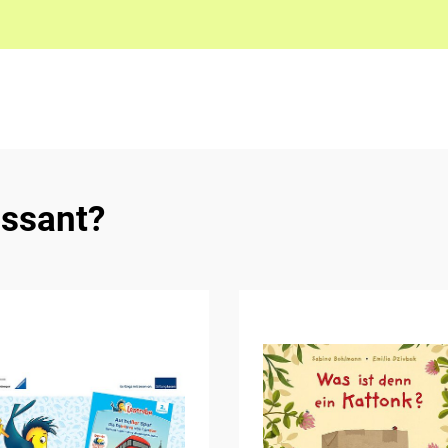
essant?