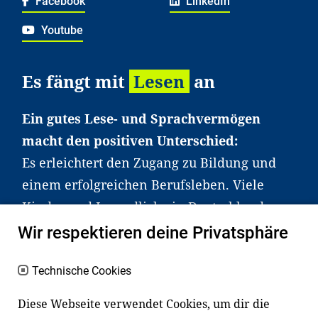
Facebook
LinkedIn
Youtube
Es fängt mit
Lesen
an
Ein gutes Lese- und Sprachvermögen
macht den positiven Unterschied:
Es erleichtert den Zugang zu Bildung und
einem erfolgreichen Berufsleben. Viele
Kinder und Jugendliche in Deutschland
haben aber große Schwierigkeiten dabei.
Wir respektieren deine Privatsphäre
Unser Angebot richtet sich deshalb gezielt
an Familien sowie an Erzieher*innen,
Technische Cookies
Lehrer*innen und andere
Diese Webseite verwendet Cookies, um dir die
Fachexpert*innen. Dafür arbeiten wir eng