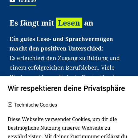
Youtube
Es fängt mit
Lesen
an
Ein gutes Lese- und Sprachvermögen
macht den positiven Unterschied:
Es erleichtert den Zugang zu Bildung und
einem erfolgreichen Berufsleben. Viele
Kinder und Jugendliche in Deutschland
haben aber große Schwierigkeiten dabei.
Wir respektieren deine Privatsphäre
Unser Angebot richtet sich deshalb gezielt
an Familien sowie an Erzieher*innen,
Technische Cookies
Lehrer*innen und andere
Diese Webseite verwendet Cookies, um dir die
Fachexpert*innen. Dafür arbeiten wir eng
bestmögliche Nutzung unserer Webseite zu
mit Ministerien, wissenschaftlichen
gewährleisten. Mit deiner Zustimmung erklärst du