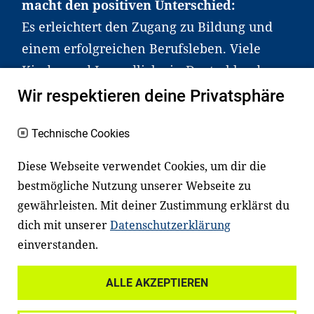
macht den positiven Unterschied:
Es erleichtert den Zugang zu Bildung und
einem erfolgreichen Berufsleben. Viele
Kinder und Jugendliche in Deutschland
haben aber große Schwierigkeiten dabei.
Wir respektieren deine Privatsphäre
Unser Angebot richtet sich deshalb gezielt
an Familien sowie an Erzieher*innen,
Technische Cookies
Lehrer*innen und andere
Diese Webseite verwendet Cookies, um dir die
Fachexpert*innen. Dafür arbeiten wir eng
bestmögliche Nutzung unserer Webseite zu
mit Ministerien, wissenschaftlichen
gewährleisten. Mit deiner Zustimmung erklärst du
Einrichtungen, Verbänden, Unternehmen
dich mit unserer
Datenschutzerklärung
und anderen Stiftungen zusammen.
einverstanden.
ALLE AKZEPTIEREN