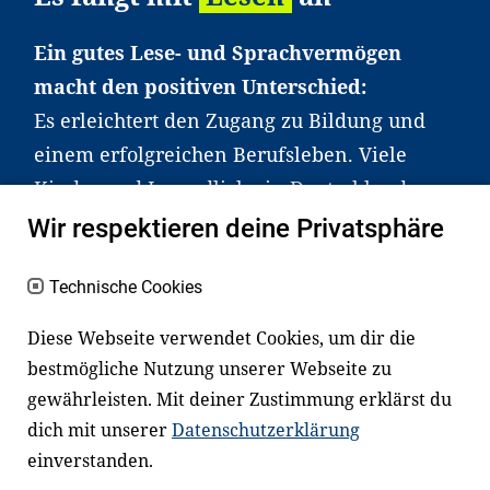
Ein gutes Lese- und Sprachvermögen
macht den positiven Unterschied:
Es erleichtert den Zugang zu Bildung und
einem erfolgreichen Berufsleben. Viele
Kinder und Jugendliche in Deutschland
haben aber große Schwierigkeiten dabei.
Wir respektieren deine Privatsphäre
Unser Angebot richtet sich deshalb gezielt
an Familien sowie an Erzieher*innen,
Technische Cookies
Lehrer*innen und andere
Diese Webseite verwendet Cookies, um dir die
Fachexpert*innen. Dafür arbeiten wir eng
bestmögliche Nutzung unserer Webseite zu
mit Ministerien, wissenschaftlichen
gewährleisten. Mit deiner Zustimmung erklärst du
Einrichtungen, Verbänden, Unternehmen
dich mit unserer
Datenschutzerklärung
und anderen Stiftungen zusammen.
einverstanden.