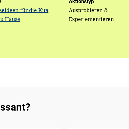
e
Aktionstyp
seideen für die Kita
Ausprobieren &
zu Hause
Experiementieren
essant?