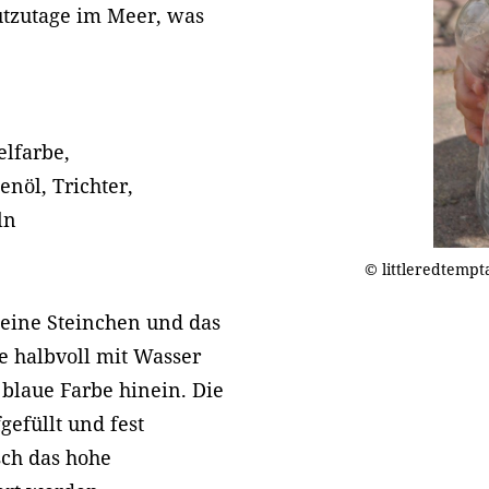
utzutage im Meer, was
elfarbe,
nöl, Trichter,
ln
© littleredtempt
kleine Steinchen und das
he halbvoll mit Wasser
blaue Farbe hinein. Die
efüllt und fest
sch das hohe