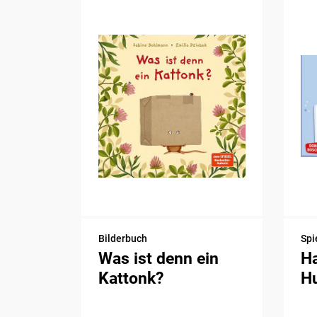
Bilderbuch
Spi
Was ist denn ein
H
Kattonk?
H