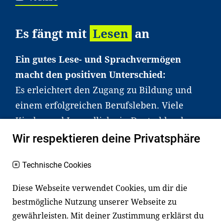
Es fängt mit
Lesen
an
Ein gutes Lese- und Sprachvermögen
macht den positiven Unterschied:
Es erleichtert den Zugang zu Bildung und
einem erfolgreichen Berufsleben. Viele
Kinder und Jugendliche in Deutschland
haben aber große Schwierigkeiten dabei.
Wir respektieren deine Privatsphäre
Unser Angebot richtet sich deshalb gezielt
an Familien sowie an Erzieher*innen,
Technische Cookies
Lehrer*innen und andere
Diese Webseite verwendet Cookies, um dir die
Fachexpert*innen. Dafür arbeiten wir eng
bestmögliche Nutzung unserer Webseite zu
mit Ministerien, wissenschaftlichen
gewährleisten. Mit deiner Zustimmung erklärst du