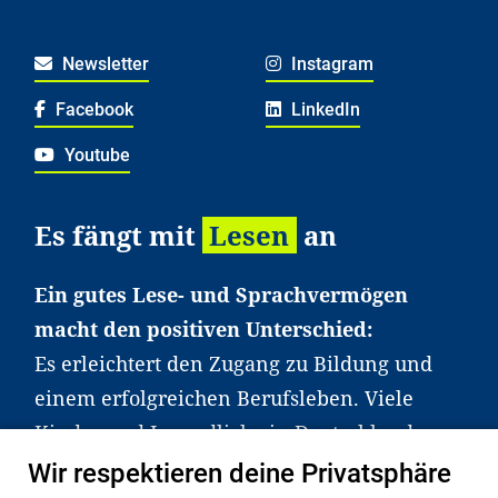
Newsletter
Instagram
Facebook
LinkedIn
Youtube
Es fängt mit
Lesen
an
Ein gutes Lese- und Sprachvermögen
macht den positiven Unterschied:
Es erleichtert den Zugang zu Bildung und
einem erfolgreichen Berufsleben. Viele
Kinder und Jugendliche in Deutschland
haben aber große Schwierigkeiten dabei.
Wir respektieren deine Privatsphäre