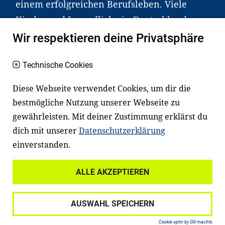
einem erfolgreichen Berufsleben. Viele
Kinder und Jugendliche in Deutschland
haben aber große Schwierigkeiten dabei.
Wir respektieren deine Privatsphäre
Unser Angebot richtet sich deshalb gezielt
an Familien sowie an Erzieher*innen,
Technische Cookies
Lehrer*innen und andere
Diese Webseite verwendet Cookies, um dir die
Fachexpert*innen. Dafür arbeiten wir eng
bestmögliche Nutzung unserer Webseite zu
mit Ministerien, wissenschaftlichen
gewährleisten. Mit deiner Zustimmung erklärst du
Einrichtungen, Verbänden, Unternehmen
dich mit unserer
Datenschutzerklärung
und anderen Stiftungen zusammen.
einverstanden.
ALLE AKZEPTIEREN
Widerrufsrecht
Datenschutz
AUSWAHL SPEICHERN
Haftungsausschluss
Impressum
Cookie optin by Olli machts