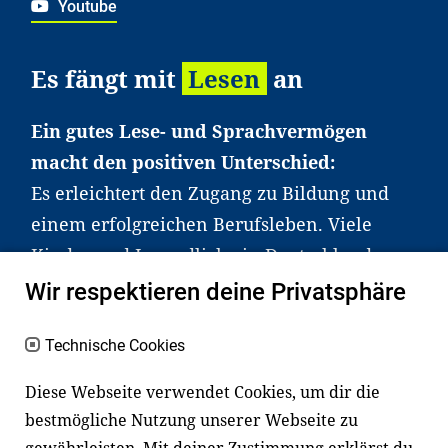
Youtube
Es fängt mit
Lesen
an
Ein gutes Lese- und Sprachvermögen
macht den positiven Unterschied:
Es erleichtert den Zugang zu Bildung und
einem erfolgreichen Berufsleben. Viele
Kinder und Jugendliche in Deutschland
haben aber große Schwierigkeiten dabei.
Wir respektieren deine Privatsphäre
Unser Angebot richtet sich deshalb gezielt
an Familien sowie an Erzieher*innen,
Technische Cookies
Lehrer*innen und andere
Diese Webseite verwendet Cookies, um dir die
Fachexpert*innen. Dafür arbeiten wir eng
bestmögliche Nutzung unserer Webseite zu
mit Ministerien, wissenschaftlichen