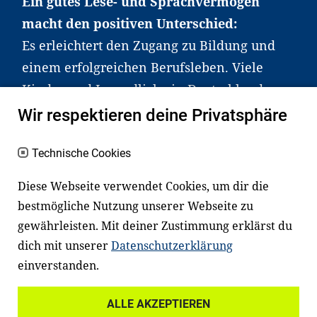
Ein gutes Lese- und Sprachvermögen
macht den positiven Unterschied:
Es erleichtert den Zugang zu Bildung und
einem erfolgreichen Berufsleben. Viele
Kinder und Jugendliche in Deutschland
haben aber große Schwierigkeiten dabei.
Wir respektieren deine Privatsphäre
Unser Angebot richtet sich deshalb gezielt
an Familien sowie an Erzieher*innen,
Technische Cookies
Lehrer*innen und andere
Diese Webseite verwendet Cookies, um dir die
Fachexpert*innen. Dafür arbeiten wir eng
bestmögliche Nutzung unserer Webseite zu
mit Ministerien, wissenschaftlichen
gewährleisten. Mit deiner Zustimmung erklärst du
Einrichtungen, Verbänden, Unternehmen
dich mit unserer
Datenschutzerklärung
und anderen Stiftungen zusammen.
einverstanden.
ALLE AKZEPTIEREN