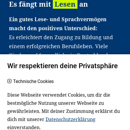
Es fängt mit
Lesen
an
Ein gutes Lese- und Sprachvermögen
macht den positiven Unterschied:
Es erleichtert den Zugang zu Bildung und
einem erfolgreichen Berufsleben. Viele
Kinder und Jugendliche in Deutschland
haben aber große Schwierigkeiten dabei.
Wir respektieren deine Privatsphäre
Unser Angebot richtet sich deshalb gezielt
an Familien sowie an Erzieher*innen,
Technische Cookies
Lehrer*innen und andere
Diese Webseite verwendet Cookies, um dir die
Fachexpert*innen. Dafür arbeiten wir eng
bestmögliche Nutzung unserer Webseite zu
mit Ministerien, wissenschaftlichen
gewährleisten. Mit deiner Zustimmung erklärst du
Einrichtungen, Verbänden, Unternehmen
dich mit unserer
Datenschutzerklärung
und anderen Stiftungen zusammen.
einverstanden.