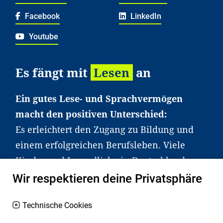
Facebook
LinkedIn
Youtube
Es fängt mit
Lesen
an
Ein gutes Lese- und Sprachvermögen
macht den positiven Unterschied:
Es erleichtert den Zugang zu Bildung und
einem erfolgreichen Berufsleben. Viele
Kinder und Jugendliche in Deutschland
haben aber große Schwierigkeiten dabei.
Wir respektieren deine Privatsphäre
Unser Angebot richtet sich deshalb gezielt
an Familien sowie an Erzieher*innen,
Technische Cookies
Lehrer*innen und andere