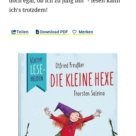
doch egal, ob ich zu jung bin“ - lesen kann
ich‘s trotzdem!
Teilen
Download PDF
Merken