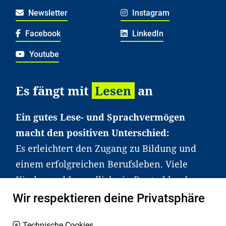
Newsletter
Instagram
Facebook
LinkedIn
Youtube
Es fängt mit
Lesen
an
Ein gutes Lese- und Sprachvermögen
macht den positiven Unterschied:
Es erleichtert den Zugang zu Bildung und
einem erfolgreichen Berufsleben. Viele
Kinder und Jugendliche in Deutschland
haben aber große Schwierigkeiten dabei.
Wir respektieren deine Privatsphäre
Unser Angebot richtet sich deshalb gezielt
Technische Cookies