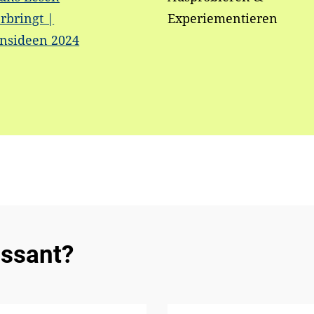
rbringt |
Experiementieren
onsideen 2024
essant?